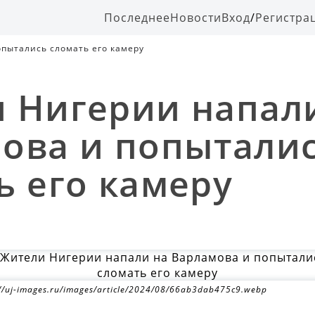
Последнее
Новости
Вход
/
Регистра
пытались сломать его камеру
 Нигерии напал
ова и попытали
ь его камеру
://uj-images.ru/images/article/2024/08/66ab3dab475c9.webp