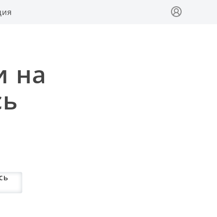
ция
и на
сь