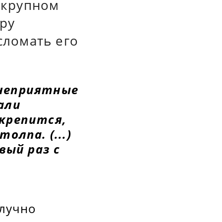
 крупном
еру
сломать его
 неприятные
али
крепится,
олпа. (...)
вый раз с
олучно