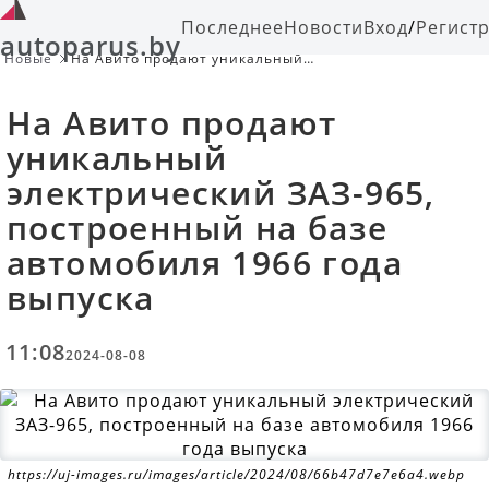
Последнее
Новости
Вход
/
Регист
autoparus.by
Новые
На Авито продают уникальный
электрический ЗАЗ-965,
построенный на базе автомобиля
На Авито продают
1966 года выпуска
уникальный
электрический ЗАЗ-965,
построенный на базе
автомобиля 1966 года
выпуска
11:08
2024-08-08
https://uj-images.ru/images/article/2024/08/66b47d7e7e6a4.webp