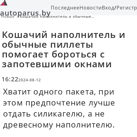
Последнее
Новости
Вход
/
Регист
autoparus.by
Новые
Кошачий наполнитель и обычные
пиллеты помогает бороться с
запотевшими окнами
Кошачий наполнитель и
обычные пиллеты
помогает бороться с
запотевшими окнами
16:22
2024-08-12
Хватит одного пакета, при
этом предпочтение лучше
отдать силикагелю, а не
древесному наполнителю.