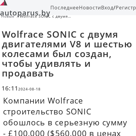
Последнее
Новости
Вход
/
Регист
autoparus.by
Новые
Wolfrace SONIC с двумя
двигателями V8 и шестью колесами
был создан, чтобы удивлять и
Wolfrace SONIC с двумя
продавать
двигателями V8 и шестью
колесами был создан,
чтобы удивлять и
продавать
16:11
2024-08-18
Компании Wolfrace
строительство SONIC
обошлось в серьезную сумму
- £100,000 ($560,000 в ценах