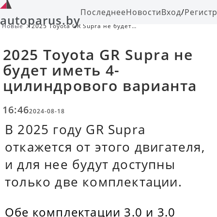
Последнее
Новости
Вход
/
Регист
autoparus.by
Новые
2025 Toyota GR Supra не будет
иметь 4-цилиндрового варианта
2025 Toyota GR Supra не
будет иметь 4-
цилиндрового варианта
16:46
2024-08-18
В 2025 году GR Supra
откажется от этого двигателя,
и для нее будут доступны
только две комплектации.
Обе комплектации 3.0 и 3.0