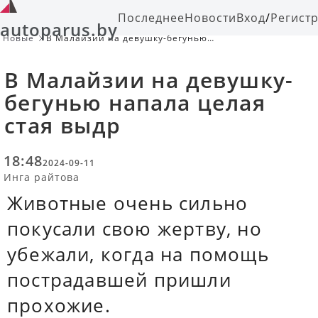
Последнее
Новости
Вход
/
Регист
autoparus.by
Новые
В Малайзии на девушку-бегунью
напала целая стая выдр
В Малайзии на девушку-
бегунью напала целая
стая выдр
18:48
2024-09-11
Инга райтова
Животные очень сильно
покусали свою жертву, но
убежали, когда на помощь
пострадавшей пришли
прохожие.