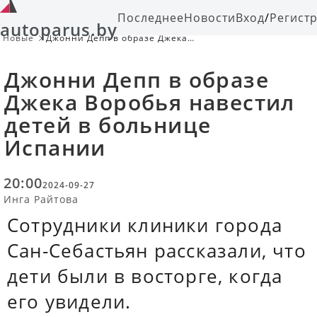
Последнее
Новости
Вход
/
Регист
autoparus.by
Новые
Джонни Депп в образе Джека
Воробья навестил детей в
больнице Испании
Джонни Депп в образе
Джека Воробья навестил
детей в больнице
Испании
20:00
2024-09-27
Инга Райтова
Сотрудники клиники города
Сан-Себастьян рассказали, что
дети были в восторге, когда
его увидели.