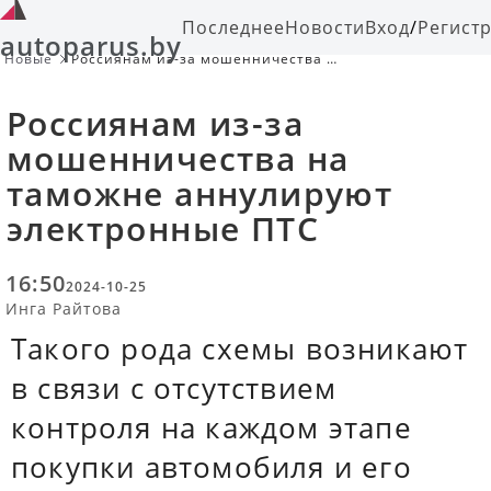
Последнее
Новости
Вход
/
Регист
autoparus.by
Новые
Россиянам из-за мошенничества на
таможне аннулируют электронные
ПТС
Россиянам из-за
мошенничества на
таможне аннулируют
электронные ПТС
16:50
2024-10-25
Инга Райтова
Такого рода схемы возникают
в связи с отсутствием
контроля на каждом этапе
покупки автомобиля и его