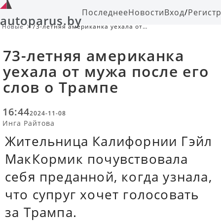
Последнее
Новости
Вход
/
Регист
autoparus.by
Новые
73-летняя американка уехала от
мужа после его слов о Трампе
73-летняя американка
уехала от мужа после его
слов о Трампе
16:44
2024-11-08
Инга Райтова
Жительница Калифорнии Гэйл
МакКормик почувствовала
себя преданной, когда узнала,
что супруг хочет голосовать
за Трампа.