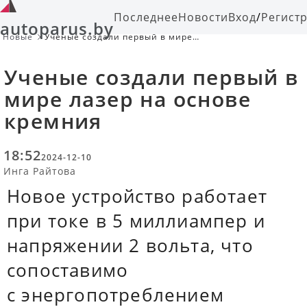
Последнее
Новости
Вход
/
Регист
autoparus.by
Новые
Ученые создали первый в мире
лазер на основе кремния
Ученые создали первый в
мире лазер на основе
кремния
18:52
2024-12-10
Инга Райтова
Новое устройство работает
при токе в 5 миллиампер и
напряжении 2 вольта, что
сопоставимо
с энергопотреблением