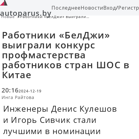
Последнее
Новости
Вход
/
Регист
autoparus.by
Новые
Работники «БелДжи» выиграли
конкурс профмастерства
работников стран ШОС в Китае
Работники «БелДжи»
выиграли конкурс
профмастерства
работников стран ШОС в
Китае
20:16
2024-12-19
Инга Райтова
Инженеры Денис Кулешов
и Игорь Сивчик стали
лучшими в номинации