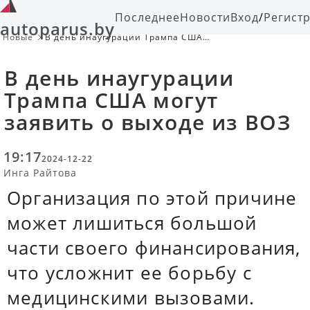
Последнее
Новости
Вход
/
Регист
autoparus.by
Новые
В день инаугурации Трампа США
могут заявить о выходе из ВОЗ
В день инаугурации
Трампа США могут
заявить о выходе из ВОЗ
19:17
2024-12-22
Инга Райтова
Организация по этой причине
может лишиться большой
части своего финансирования,
что усложнит ее борьбу с
медицинскими вызовами.