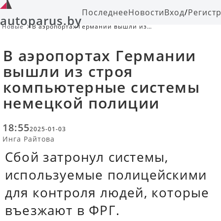
Последнее
Новости
Вход
/
Регист
autoparus.by
Новые
В аэропортах Германии вышли из
строя компьютерные системы
немецкой полиции
В аэропортах Германии
вышли из строя
компьютерные системы
немецкой полиции
18:55
2025-01-03
Инга Райтова
Сбой затронул системы,
используемые полицейскими
для контроля людей, которые
въезжают в ФРГ.