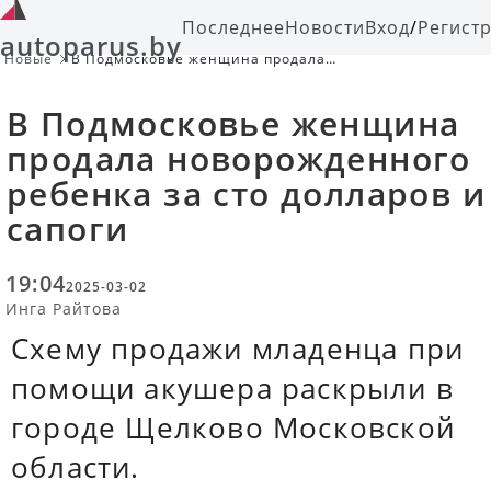
Последнее
Новости
Вход
/
Регист
autoparus.by
Новые
В Подмосковье женщина продала
новорожденного ребенка за сто
долларов и сапоги
В Подмосковье женщина
продала новорожденного
ребенка за сто долларов и
сапоги
19:04
2025-03-02
Инга Райтова
Схему продажи младенца при
помощи акушера раскрыли в
городе Щелково Московской
области.