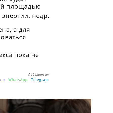
щей площадью
 энергии. недр.
на, а для
зоваться
екса пока не
Поделиться:
ber
WhatsApp
Telegram