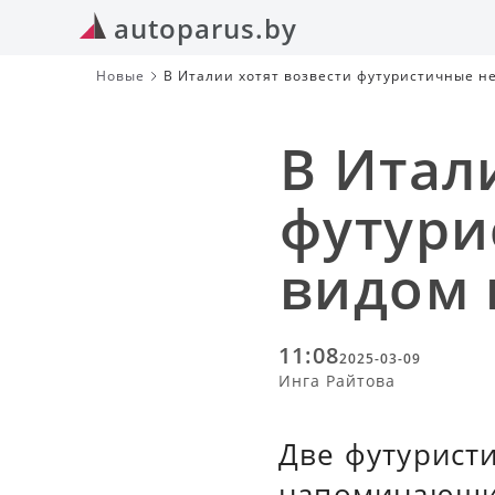
autoparus.by
Новые
В Италии хотят возвести футуристичные н
В Итал
футури
видом 
11:08
2025-03-09
Инга Райтова
Две футуристи
напоминающи