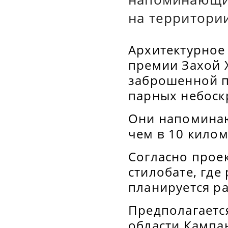
на территори
Архитектурное
премии Захой 
заброшенной п
парных небоск
Они напоминаю
чем в 10 килом
Согласно проек
стилобате, где
планируется ра
Предполагается
области Кампан