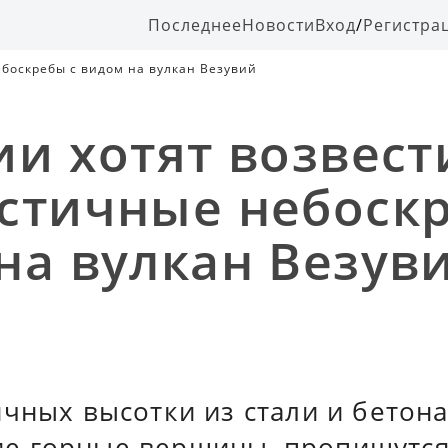
Последнее
Новости
Вход
/
Регистра
ебоскребы с видом на вулкан Везувий
ии хотят возвест
стичные небоскр
на вулкан Везув
чных высотки из стали и бетона
е горные вершины, пропишутс