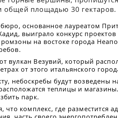
и общей площадью 30 гектаров.
 бюро, основанное лауреатом При
Хадид, выиграло конкурс проектов
ромзоны на востоке города Неапо
ребов.
т вулкан Везувий, который распо
етрах от этого итальянского город
ту, небоскребы будут возведены н
 расположатся теплицы и магазины.
збить парк.
, что комплекс, где разместится 
ия, часть своего энергопотреблен