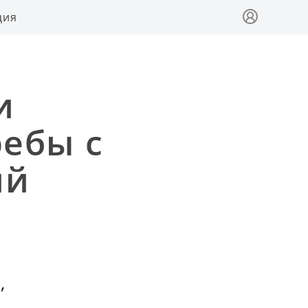
ция
и
ебы с
ий
,
я