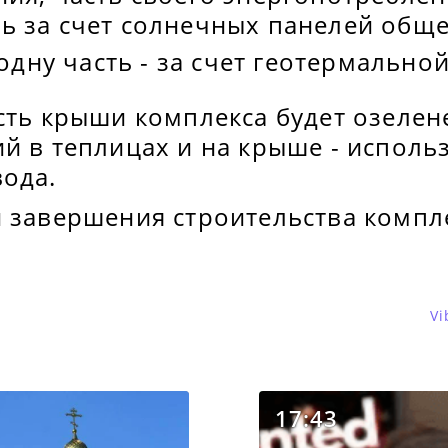
ь за счет солнечных панелей об
 одну часть - за счет геотермальной
сть крыши комплекса будет озелене
й в теплицах и на крыше - исполь
вода.
и завершения строительства компл
Vi
17:43