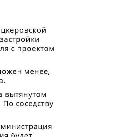
тцкеровской
 застройки
ля с проектом
ложен менее,
а.
а вытянутом
 По соседству
администрация
ия будет