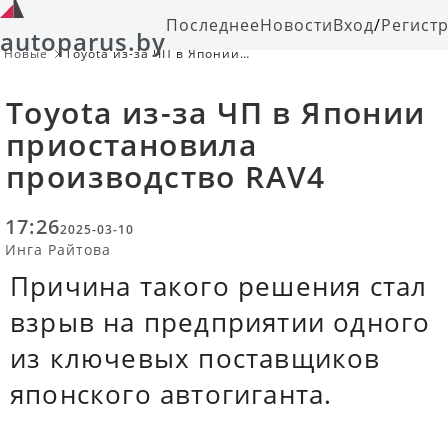
Последнее
Новости
Вход
/
Регист
autoparus.by
Новые
Toyota из-за ЧП в Японии
приостановила производство RAV4
Toyota из-за ЧП в Японии
приостановила
производство RAV4
17:26
2025-03-10
Инга Райтова
Причина такого решения стал
взрыв на предприятии одного
из ключевых поставщиков
японского автогиганта.