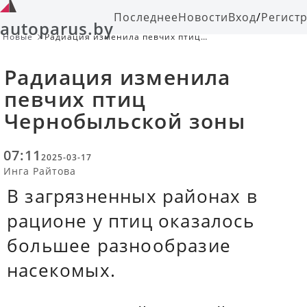
Последнее
Новости
Вход
/
Регист
autoparus.by
Новые
Радиация изменила певчих птиц
Чернобыльской зоны
Радиация изменила
певчих птиц
Чернобыльской зоны
07:11
2025-03-17
Инга Райтова
В загрязненных районах в
рационе у птиц оказалось
большее разнообразие
насекомых.