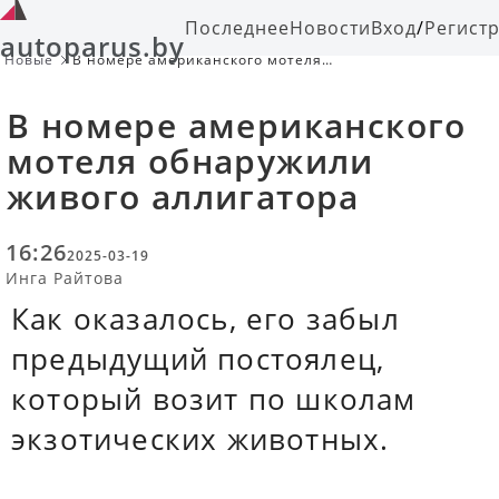
Последнее
Новости
Вход
/
Регист
autoparus.by
Новые
В номере американского мотеля
обнаружили живого аллигатора
В номере американского
мотеля обнаружили
живого аллигатора
16:26
2025-03-19
Инга Райтова
Как оказалось, его забыл
предыдущий постоялец,
который возит по школам
экзотических животных.