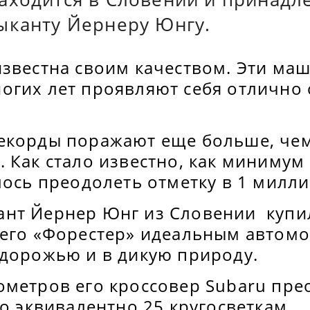
ыканту Йернеру Юнгу.
известна своим качеством. Эти ма
огих лет проявляют себя отлично 
екорды поражают еще больше, чем
 Как стало известно, как минимум
лось преодолеть отметку в 1 милл
нт Йернер Юнг из Словении купил
шего «Форестер» идеальным автом
здорожью и в дикую природу.
ометров его кроссовер Subaru пре
то эквивалентно 25 кругосветкам.