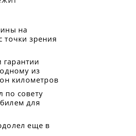
шины на
с точки зрения
 гарантии
 одному из
ион километров
 по совету
обилем для
одолел еще в