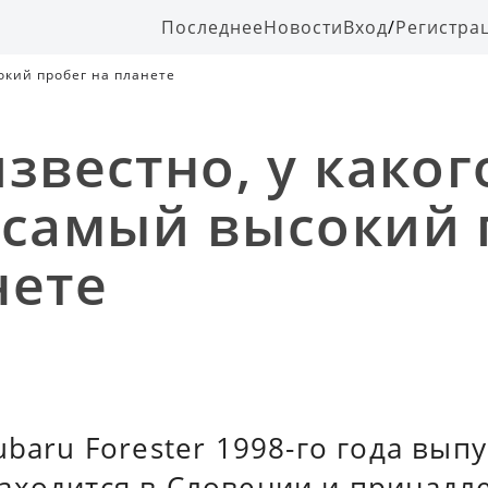
Последнее
Новости
Вход
/
Регистра
окий пробег на планете
звестно, у каког
 самый высокий 
нете
ubaru Forester 1998-го года выпу
аходится в Словении и принадл