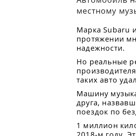
местному муз
Марка Subaru 
протяжении мн
надежности.
Но реальные р
производителя.
таких авто уда
Машину музыка
друга, назвав
поездок по бе
1 миллион кил
2018-м году. Э