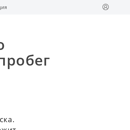
ция
о
пробег
ска.
ежит