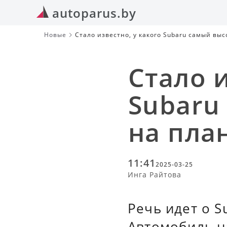
autoparus.by
Новые
Стало известно, у какого Subaru самый выс
Стало и
Subaru
на пла
11:41
2025-03-25
Инга Райтова
Речь идет о S
Автомобиль н