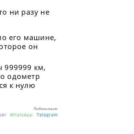
то ни разу не
мо его машине,
которое он
 999999 км,
то одометр
ся к нулю
Поделиться:
ber
WhatsApp
Telegram