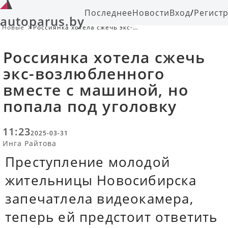
Последнее
Новости
Вход
/
Регист
autoparus.by
Новые
Россиянка хотела сжечь экс-
возлюбленного вместе с машиной,
но попала под уголовку
Россиянка хотела сжечь
экс-возлюбленного
вместе с машиной, но
попала под уголовку
11:23
2025-03-31
Инга Райтова
Преступление молодой
жительницы Новосибирска
запечатлела видеокамера,
теперь ей предстоит ответить