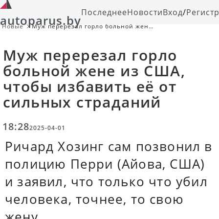
Последнее
Новости
Вход
/
Регист
autoparus.by
Новые
Муж перерезал горло больной жене
из США, чтобы избавить её от
сильных страданий
Муж перерезал горло
больной жене из США,
чтобы избавить её от
сильных страданий
18:28
2025-04-01
Ричард Хозинг сам позвонил в
полицию Перри (Айова, США)
и заявил, что только что убил
человека, точнее, то свою
жену.