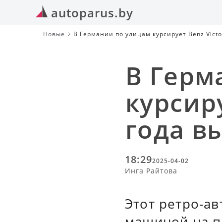
autoparus.by
Новые
В Германии по улицам курсирует Benz Victo
В Герм
курсиру
года в
18:29
2025-04-02
Инга Райтова
Этот ретро-ав
машиной на пл