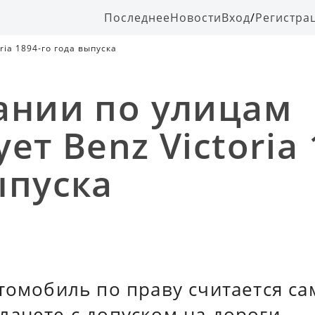
Последнее
Новости
Вход
/
Регистра
ria 1894-го года выпуска
ании по улицам
ет Benz Victoria 
ыпуска
томобиль по праву считается са
анете с допуском на дороги.