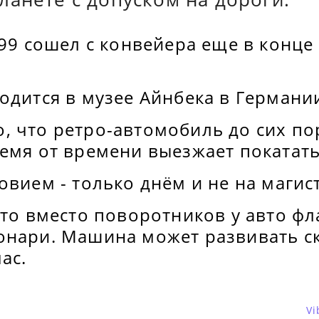
№99 сошел с конвейера еще в конце 
одится в музее Айнбека в Германи
, что ретро-автомобиль до сих по
емя от времени выезжает покатать
овием - только днём и не на магис
что вместо поворотников у авто фл
онари. Машина может развивать с
ас.
Vi