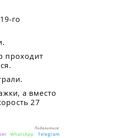
19-го
и.
р проходит
ся.
трали.
ажки, а вместо
корость 27
Поделиться:
ber
WhatsApp
Telegram