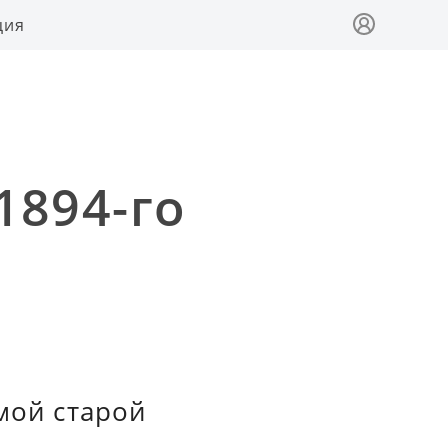
ция
1894-го
мой старой