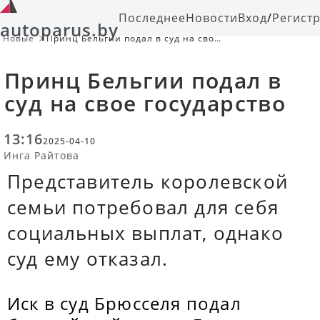
Последнее
Новости
Вход
/
Регист
autoparus.by
Новые
Принц Бельгии подал в суд на свое
государство
Принц Бельгии подал в
суд на свое государство
13:16
2025-04-10
Инга Райтова
Представитель королевской
семьи потребовал для себя
социальных выплат, однако
суд ему отказал.
Иск в суд Брюсселя подал