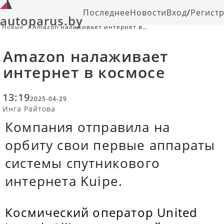
Последнее
Новости
Вход
/
Регист
autoparus.by
Новые
Amazon налаживает интернет в
космосе
Amazon налаживает
интернет в космосе
13:19
2025-04-29
Инга Райтова
Компания отправила на
орбиту свои первые аппараты
системы спутникового
интернета Kuipe.
Космический оператор United