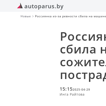
autoparus.by
Новые
Россиянка из-за ревности сбила на машин
Россия
сбила 
сожите
постра
15:15
2025-04-29
Инга Райтова