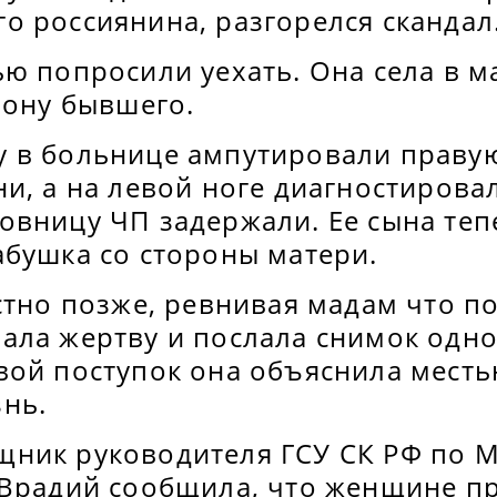
о россиянина, разгорелся скандал
ью попросили уехать. Она села в 
орону бывшего.
 в больнице ампутировали правую
и, а на левой ноге диагностирова
овницу ЧП задержали. Ее сына теп
абушка со стороны матери.
стно позже, ревнивая мадам что п
ала жертву и послала снимок одно
вой поступок она объяснила месть
знь.
ник руководителя ГСУ СК РФ по 
 Врадий сообщила, что женщине п