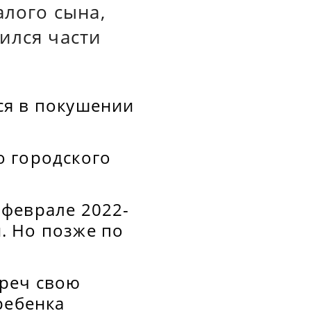
алого сына,
ился части
ся в покушении
о городского
 феврале 2022-
н. Но позже по
треч свою
ребенка