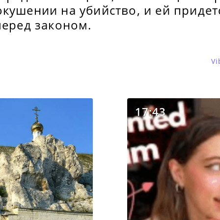
кушении на убийство, и ей придетс
перед законом.
Vi
17:43