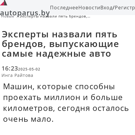
Последнее
Новости
Вход
/
Регист
autoparus.by
Новые
Эксперты назвали пять брендов,
выпускающие самые надежные
авто
Эксперты назвали пять
брендов, выпускающие
самые надежные авто
16:23
2025-05-02
Инга Райтова
Машин, которые способны
проехать миллион и больше
километров, сегодня осталось
очень мало.