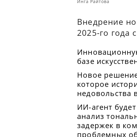
Инга Райтова
Внедрение но
2025-го года 
Инновационную
базе искусстве
Новое решение
которое истор
недовольства 
ИИ-агент будет
анализ тональ
задержек в ко
проблемных об