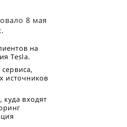
овало 8 мая
.
лиентов на
я Tesla.
 сервиса,
х источников
 куда входят
оринг
ация