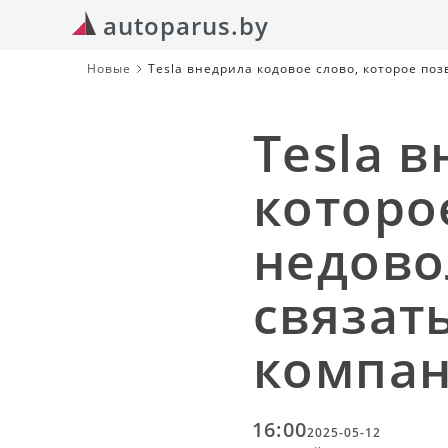
autoparus.by
Новые
Tesla внедрила кодовое слово, которое по
компании
Tesla 
которо
недово
связат
компа
16:00
2025-05-12