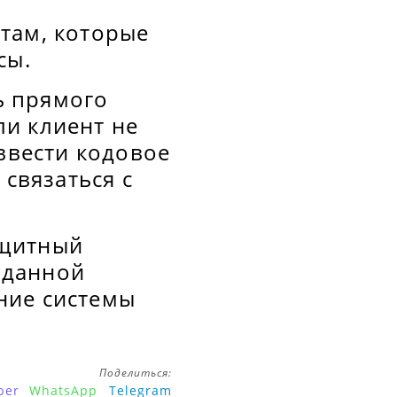
там, которые
сы.
ь прямого
и клиент не
 ввести кодовое
 связаться с
ащитный
 данной
ние системы
Поделиться:
ber
WhatsApp
Telegram