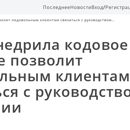
Последнее
Новости
Вход
/
Регистра
зволит недовольным клиентам связаться с руководством
внедрила кодовое
е позволит
льным клиента
ься с руководств
нии