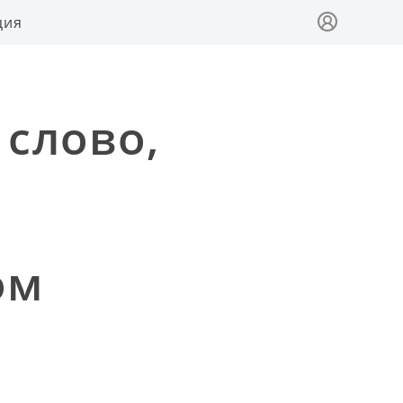
ция
 слово,
м
ом