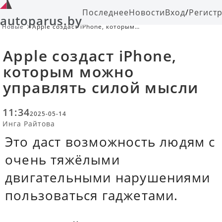
Последнее
Новости
Вход
/
Регист
autoparus.by
Новые
Apple создаст iPhone, которым
можно управлять силой мысли
Apple создаст iPhone,
которым можно
управлять силой мысли
11:34
2025-05-14
Инга Райтова
Это даст возможность людям с
очень тяжёлыми
двигательными нарушениями
пользоваться гаджетами.