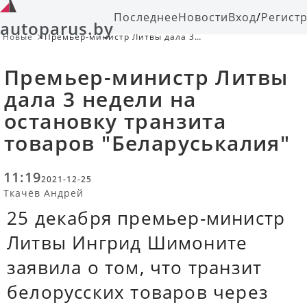
Последнее
Новости
Вход
/
Регист
autoparus.by
Новые
Премьер-министр Литвы дала 3
недели на остановку транзита
товаров "Беларуськалия"
Премьер-министр Литвы
дала 3 недели на
остановку транзита
товаров "Беларуськалия"
11:19
2021-12-25
Ткачёв Андрей
25 декабря премьер-министр
Литвы Ингрид Шимоните
заявила о том, что транзит
белорусских товаров через