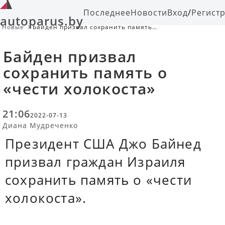
Последнее
Новости
Вход
/
Регист
autoparus.by
Новые
Байден призвал сохранить память о
«чести холокоста»
Байден призвал
сохранить память о
«чести холокоста»
21:06
2022-07-13
Диана Мудреченко
Президент США Джо Байнед
призвал граждан Израиля
сохранить память о «чести
холокоста».