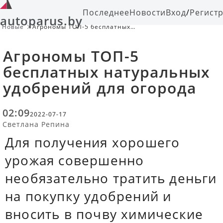
Последнее
Новости
Вход
/
Регист
autoparus.by
Новые
Агрономы ТОП-5 бесплатных
натуральных удобрений для
огорода
Агрономы ТОП-5
бесплатных натуральных
удобрений для огорода
02:09
2022-07-17
Светлана Репина
Для получения хорошего
урожая совершенно
необязательно тратить деньги
на покупку удобрений и
вносить в почву химические