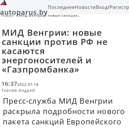
Последнее
Новости
Вход
/
Регист
autoparus.by
Новые
МИД Венгрии: новые санкции
против РФ не касаются
энергоносителей и «Газпромбанка»
МИД Венгрии: новые
санкции против РФ не
касаются
энергоносителей и
«Газпромбанка»
16:37
2022-07-18
Ткачёв Андрей
Пресс-служба МИД Венгрии
раскрыла подробности нового
пакета санкций Европейского