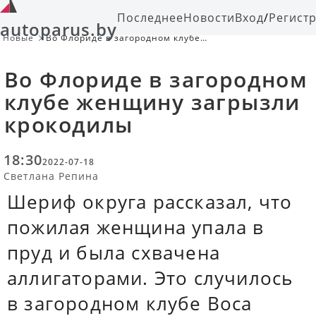
Последнее
Новости
Вход
/
Регист
autoparus.by
Новые
Во Флориде в загородном клубе
женщину загрызли крокодилы
Во Флориде в загородном
клубе женщину загрызли
крокодилы
18:30
2022-07-18
Светлана Репина
Шериф округа рассказал, что
пожилая женщина упала в
пруд и была схвачена
аллигаторами. Это случилось
в загородном клубе Boca