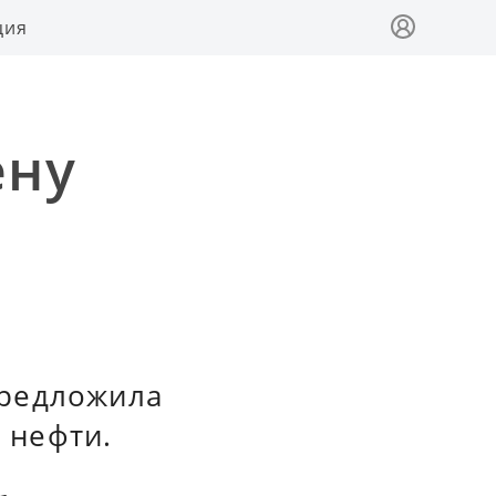
ция
ену
предложила
 нефти.