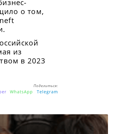
бизнес-
щило о том,
neft
и.
российской
мая из
ством в 2023
Поделиться:
ber
WhatsApp
Telegram