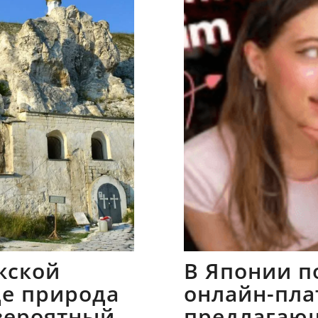
жской
В Японии п
где природа
онлайн-пла
вероятный
предлагаю