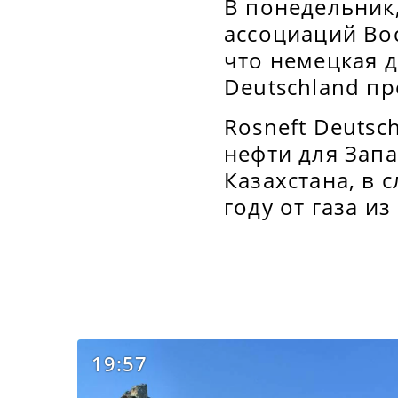
В понедельник,
ассоциаций Во
что немецкая 
Deutschland п
Rosneft Deutsc
нефти для Зап
Казахстана, в 
году от газа из
19:57