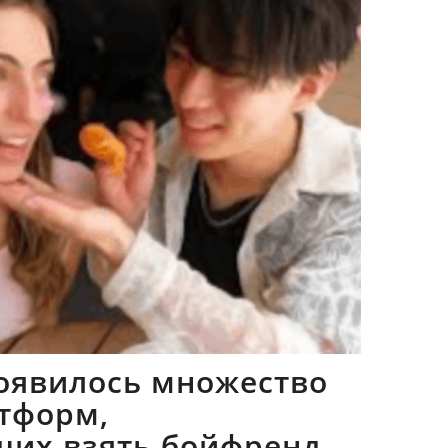
оявилось множество
тформ,
щих взять бойфрендов