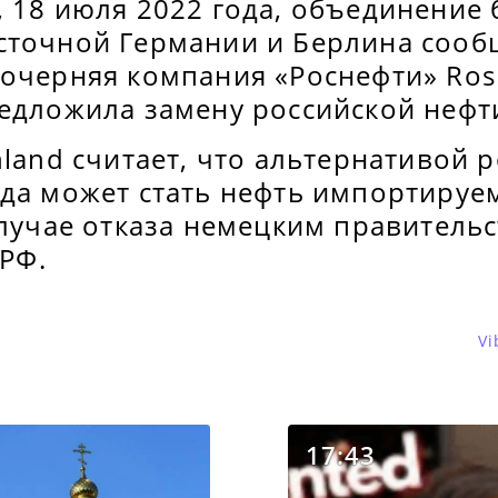
 18 июля 2022 года, объединение 
сточной Германии и Берлина сооб
дочерняя компания «Роснефти» Ros
редложила замену российской нефт
hland считает, что альтернативой 
ада может стать нефть импортируе
случае отказа немецким правитель
 РФ.
Vi
17:43