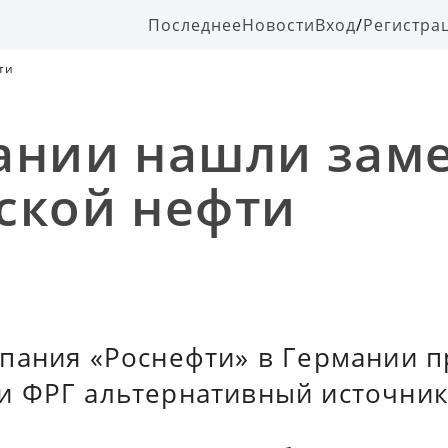
Последнее
Новости
Вход
/
Регистра
ти
ании нашли зам
ской нефти
пания «Роснефти» в Германии 
 ФРГ альтернативный источник