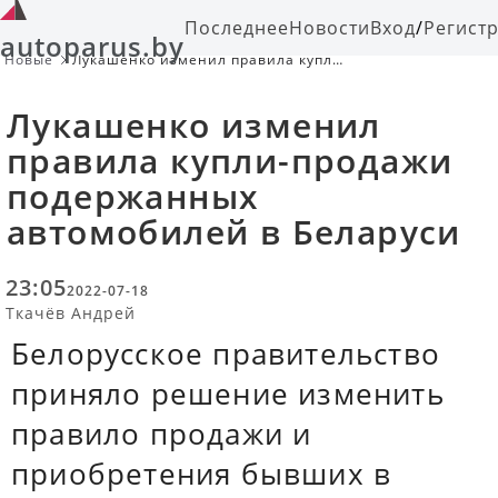
Последнее
Новости
Вход
/
Регист
autoparus.by
Новые
Лукашенко изменил правила купли-
продажи подержанных
автомобилей в Беларуси
Лукашенко изменил
правила купли-продажи
подержанных
автомобилей в Беларуси
23:05
2022-07-18
Ткачёв Андрей
Белорусское правительство
приняло решение изменить
правило продажи и
приобретения бывших в