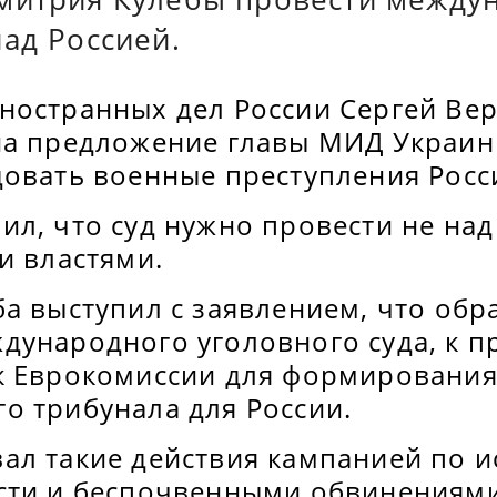
ад Россией.
ностранных дел России Сергей Ве
на предложение главы МИД Украи
довать военные преступления Росс
л, что суд нужно провести не над
и властями.
а выступил с заявлением, что обра
дународного уголовного суда, к п
к Еврокомиссии для формировани
о трибунала для России.
ал такие действия кампанией по 
сти и беспочвенными обвинениями