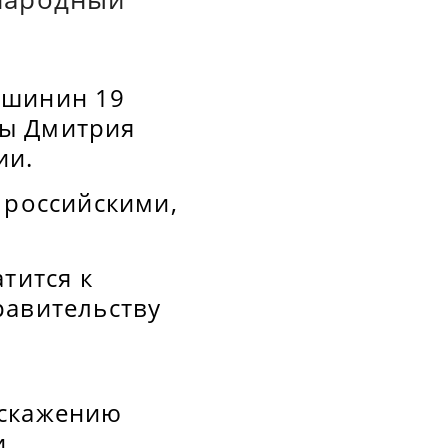
ршинин 19
ны Дмитрия
ии.
 российскими,
тится к
равительству
я
искажению
.