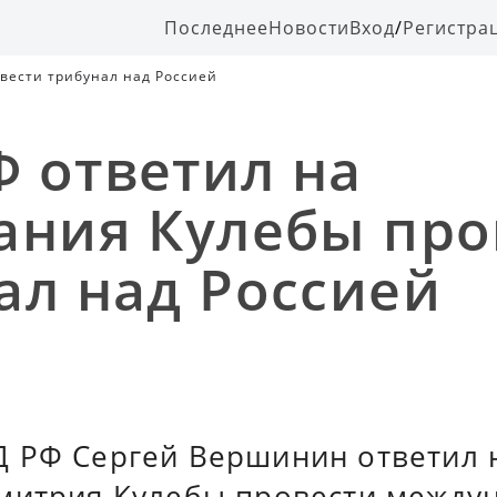
Последнее
Новости
Вход
/
Регистра
вести трибунал над Россией
 ответил на
ания Кулебы про
ал над Россией
 РФ Сергей Вершинин ответил 
митрия Кулебы провести между