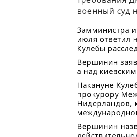
военный суд н
Замминистра и
июля ответил 
Кулебы рассле
Вершинин заяви
а над киевским
Накануне Кулеб
прокурору Меж
Нидерландов, 
международног
Вершинин назв
действительно