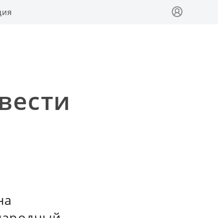
ция
вести
на
народный