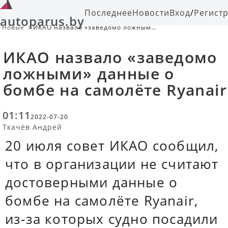
Последнее
Новости
Вход
/
Регист
autoparus.by
Новые
ИКАО назвало «заведомо ложными»
данные о бомбе на самолёте
Ryanair
ИКАО назвало «заведомо
ложными» данные о
бомбе на самолёте Ryanair
01:11
2022-07-20
Ткачёв Андрей
20 июля совет ИКАО сообщил,
что в организации не считают
достоверными данные о
бомбе на самолёте Ryanair,
из-за которых судно посадили