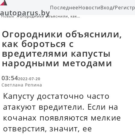
Последнее
Новости
Вход
/
Регист
autoparus.by
Новые
Огородники объяснили, как
бороться с вредителями капусты
народными методами
Огородники объяснили,
как бороться с
вредителями капусты
народными методами
03:54
2022-07-20
Светлана Репина
Капусту достаточно часто
атакуют вредители. Если на
кочанах появляются мелкие
отверстия, значит, ее