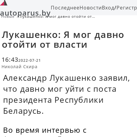
Последнее
Новости
Вход
/
Регист
autoparus.by
Новые
Лукашенко: Я мог давно отойти от
власти
Лукашенко: Я мог давно
отойти от власти
16:43
2022-07-21
Николай Скира
Александр Лукашенко заявил,
что давно мог уйти с поста
президента Республики
Беларусь.
Во время интервью с