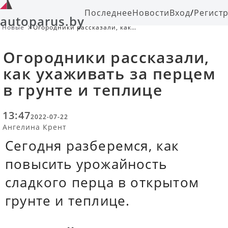
Последнее
Новости
Вход
/
Регист
autoparus.by
Новые
Огородники рассказали, как
ухаживать за перцем в грунте и
теплице
Огородники рассказали,
как ухаживать за перцем
в грунте и теплице
13:47
2022-07-22
Ангелина Крент
Сегодня разберемся, как
повысить урожайность
сладкого перца в открытом
грунте и теплице.