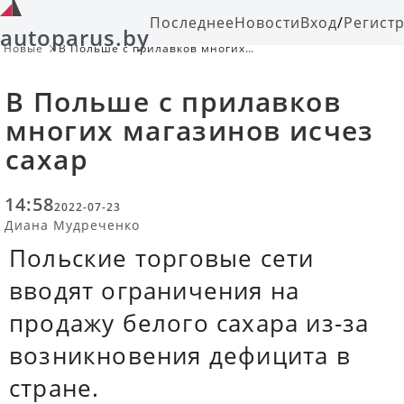
Последнее
Новости
Вход
/
Регист
autoparus.by
Новые
В Польше с прилавков многих
магазинов исчез сахар
В Польше с прилавков
многих магазинов исчез
сахар
14:58
2022-07-23
Диана Мудреченко
Польские торговые сети
вводят ограничения на
продажу белого сахара из-за
возникновения дефицита в
стране.