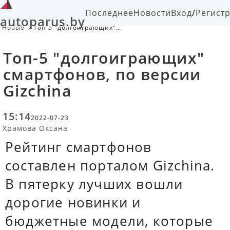
Последнее
Новости
Вход
/
Регист
autoparus.by
Новые
Топ-5 "долгоиграющих"
смартфонов, по версии Gizchina
Топ-5 "долгоиграющих"
смартфонов, по версии
Gizchina
15:14
2022-07-23
Храмова Оксана
Рейтинг смартфонов
составлен порталом Gizchina.
В пятерку лучших вошли
дорогие новинки и
бюджетные модели, которые