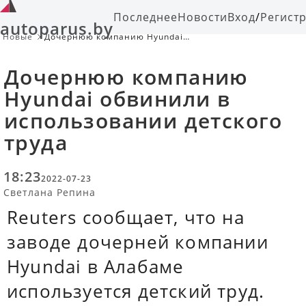
Последнее
Новости
Вход
/
Регист
autoparus.by
Новые
Дочернюю компанию Hyundai
обвинили в использовании
детского труда
Дочернюю компанию
Hyundai обвинили в
использовании детского
труда
18:23
2022-07-23
Светлана Репина
Reuters сообщает, что на
заводе дочерней компании
Hyundai в Алабаме
используется детский труд.