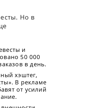
есты. Но в
ще
евесты и
овано 50 000
заказов в день.
ьный хэштег,
ты». В рекламе
авят от усилий
мание.
 внешности,