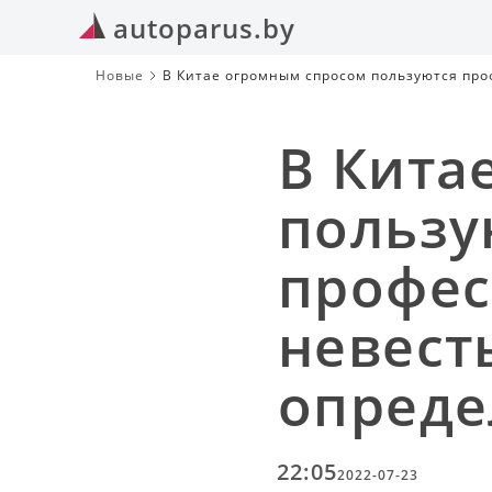
autoparus.by
Новые
В Китае огромным спросом пользуются про
роста
В Кита
пользу
профес
невест
опреде
22:05
2022-07-23