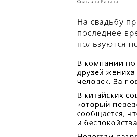
Светлана Репина
На свадьбу п
последнее вр
пользуются п
В компании по
друзей жениха 
человек. За по
В китайских со
который перево
сообщается, ч
и беспокойства
Невестам разр