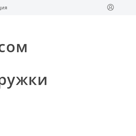
ция
осом
ружки