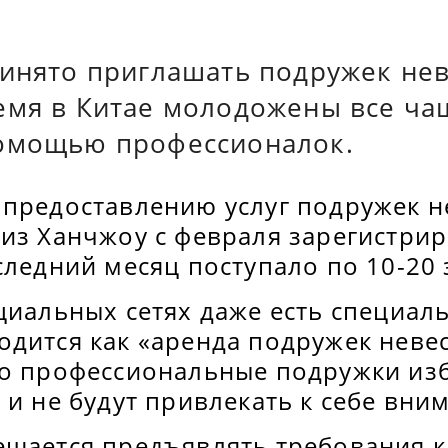
ринято приглашать подружек нев
емя в Китае молодожены все ча
омощью профессионалок.
 предоставлению услуг подружек н
из Ханчжоу с февраля зарегистрир
следний месяц поступало по 10-20 
циальных сетях даже есть специал
дится как «аренда подружек невес
то профессиональные подружки изб
 и не будут привлекать к себе вни
ешается предъявлять требования к