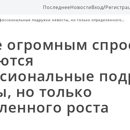
Последнее
Новости
Вход
/
Регистра
фессиональные подружки невесты, но только определенного
е огромным спр
ются
сиональные под
ы, но только
ленного роста