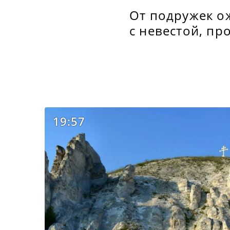
От подружек о
с невестой, пр
19:57