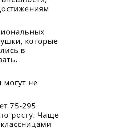
 достижениям
ссиональных
вушки, которые
лись в
вать.
 могут не
ет 75-295
по росту. Чаще
оклассницами