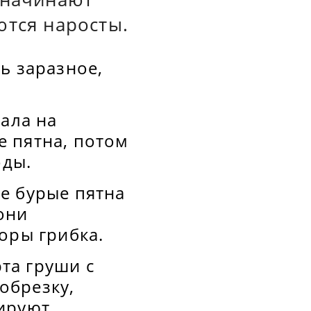
ются наросты.
ь заразное,
чала на
 пятна, потом
оды.
е бурые пятна
они
поры грибка.
та груши с
обрезку,
цируют