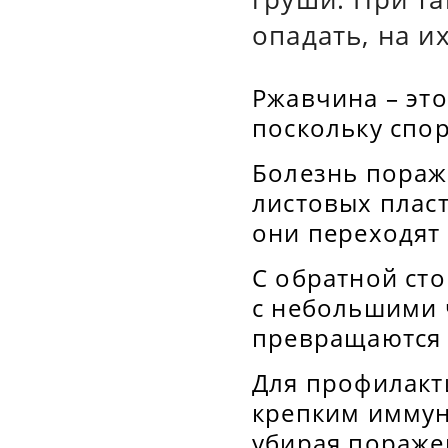
опадать, на и
Ржавчина – это
поскольку спор
Болезнь поража
листовых плас
они переходят 
С обратной ст
с небольшими 
превращаются 
Для профилакт
крепким иммун
убирая пораже