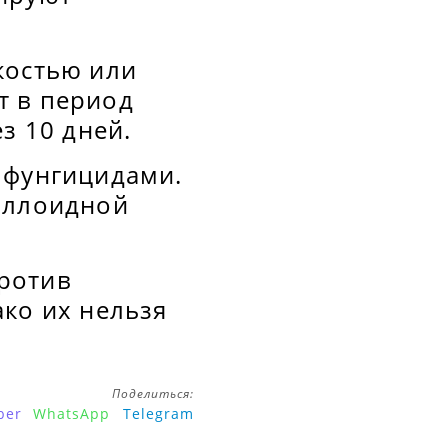
костью или
т в период
з 10 дней.
 фунгицидами.
коллоидной
ротив
ко их нельзя
Поделиться:
ber
WhatsApp
Telegram