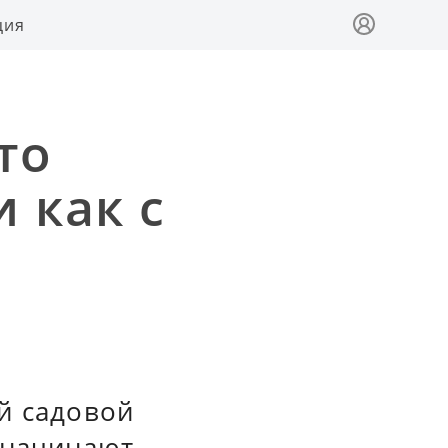
ция
то
 как с
й садовой
 начинают