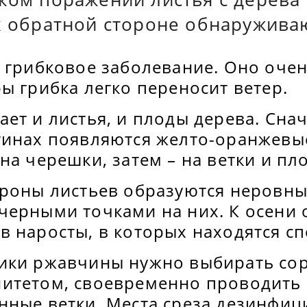
х обратной стороне обнаружива
 грибковое заболевание. Оно очен
ы грибка легко переносит ветер.
ет и листья, и плоды дерева. Сна
тинах появляются желто-оранжевые
на черешки, затем – на ветки и пл
ороны листьев образуются неровны
черными точками на них. К осени 
в наросты, в которых находятся с
ики ржавчины нужно выбирать сор
итетом, своевременно проводить 
нные ветки. Места среза дезинфи