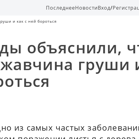
Последнее
Новости
Вход
/
Регистра
руши и как с ней бороться
ды объяснили, ч
ржавчина груши и
роться
дно из самых частых заболевани
аком поражении листья с дерева