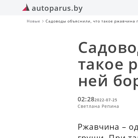
autoparus.by
Новые
Садоводы объяснили, что такое ржавчина г
Садово
такое 
ней бо
02:28
2022-07-25
Светлана Репина
Ржавчина – о
груши. При т