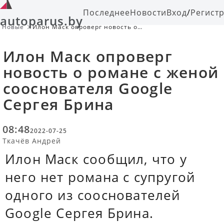
Последнее
Новости
Вход
/
Регист
autoparus.by
Новые
Илон Маск опроверг новость о
романе с женой сооснователя
Google Сергея Брина
Илон Маск опроверг
новость о романе с женой
сооснователя Google
Сергея Брина
08:48
2022-07-25
Ткачёв Андрей
Илон Маск сообщил, что у
него нет романа с супругой
одного из сооснователей
Google Сергея Брина.