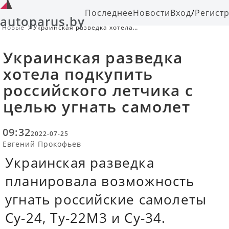
Последнее
Новости
Вход
/
Регист
autoparus.by
Новые
Украинская разведка хотела
подкупить российского летчика с
целью угнать самолет
Украинская разведка
хотела подкупить
российского летчика с
целью угнать самолет
09:32
2022-07-25
Евгений Прокофьев
Украинская разведка
планировала возможность
угнать российские самолеты
Су-24, Ту-22М3 и Су-34.