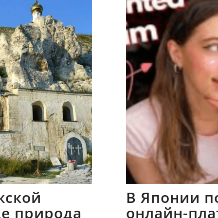
жской
В Японии п
где природа
онлайн-пла