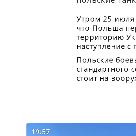
Утром 25 июля
что Польша пе
территорию Укр
наступление с
Польские боев
стандартного с
стоит на воор
19:57