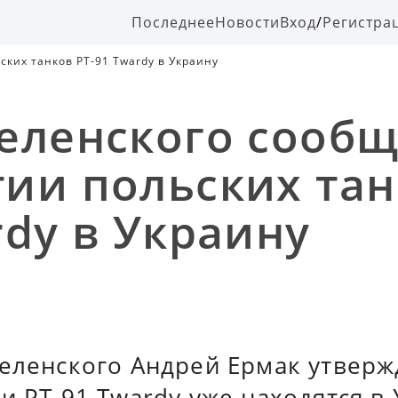
Последнее
Новости
Вход
/
Регистра
ких танков PT-91 Twardy в Украину
еленского сообщ
ии польских тан
rdy в Украину
еленского Андрей Ермак утверж
и PT-91 Twardy уже находятся в