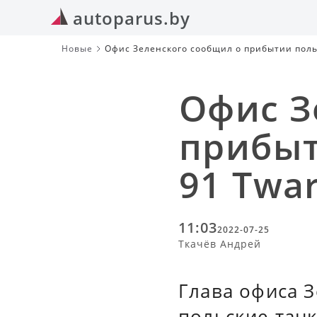
autoparus.by
Новые
Офис Зеленского сообщил о прибытии польс
Офис З
прибыт
91 Twa
11:03
2022-07-25
Ткачёв Андрей
Глава офиса З
польские танк