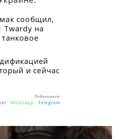
рмак сообщил,
1 Twardy на
 танковое
одификацией
оторый и сейчас
Поделиться:
ber
WhatsApp
Telegram