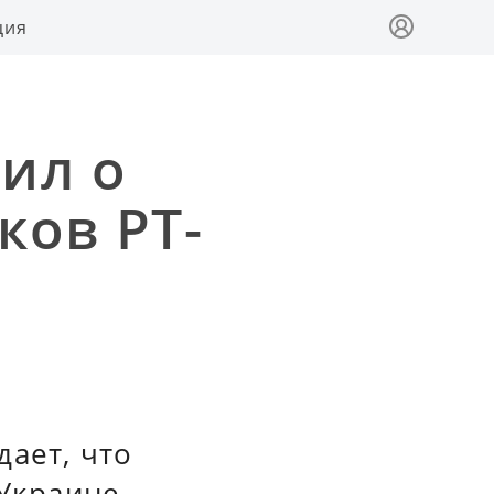
ция
ил о
ков PT-
дает, что
 Украине.