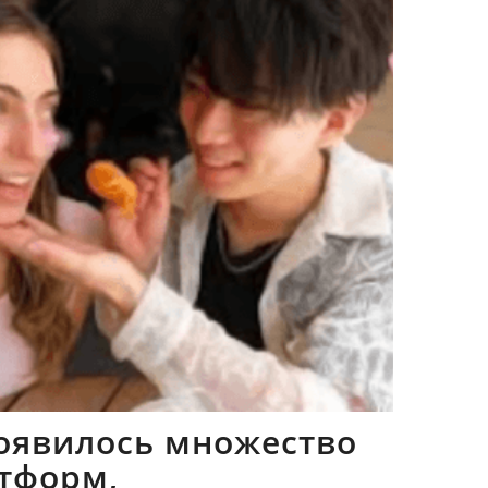
оявилось множество
тформ,