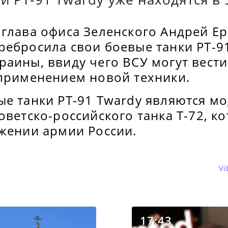
 глава офиса Зеленского Андрей Е
ребросила свои боевые танки PT-9
аины, ввиду чего ВСУ могут вести
 применением новой техники.
ые танки PT-91 Twardy являются м
оветско-российского танка Т-72, к
ужении армии России.
Vi
17:43