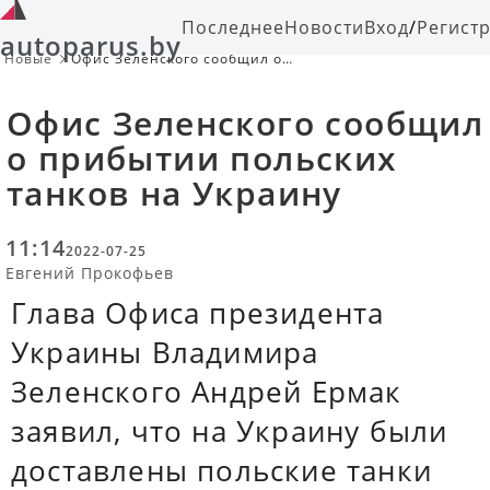
Последнее
Новости
Вход
/
Регист
autoparus.by
Новые
Офис Зеленского сообщил о
прибытии польских танков на
Украину
Офис Зеленского сообщил
о прибытии польских
танков на Украину
11:14
2022-07-25
Евгений Прокофьев
Глава Офиса президента
Украины Владимира
Зеленского Андрей Ермак
заявил, что на Украину были
доставлены польские танки