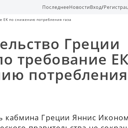
Последнее
Новости
Вход
/
Регистра
е ЕК по снижению потребления газа
ельство Греции
ло требование ЕК
ию потребления
ь кабмина Греции Яннис Иконом
еского правительства не сокра