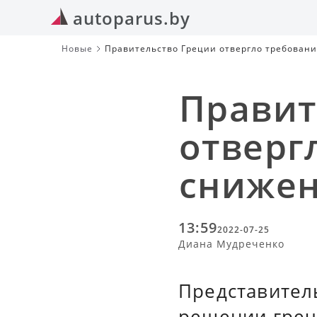
autoparus.by
Новые
Правительство Греции отвергло требовани
Правит
отверг
снижен
13:59
2022-07-25
Диана Мудреченко
Представител
решении греч