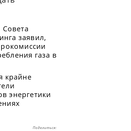
ь Совета
инга заявил,
Еврокомиссии
ебления газа в
я крайне
тели
ов энергетики
ениях
Поделиться: