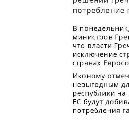
потребление п
В понедельник,
министров Гре
что власти Гр
исключение ст
странах Еврос
Иконому отмеча
невыгодным для
республики на
ЕС будут доби
потребления г