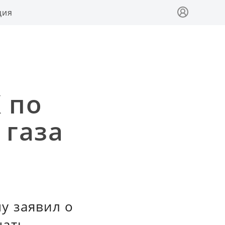
ция
 по
 газа
у заявил о
щать